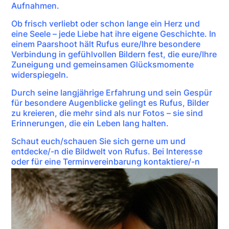
Aufnahmen.
Ob frisch verliebt oder schon lange ein Herz und
eine Seele – jede Liebe hat ihre eigene Geschichte. In
einem Paarshoot hält Rufus eure/Ihre besondere
Verbindung in gefühlvollen Bildern fest, die eure/Ihre
Zuneigung und gemeinsamen Glücksmomente
widerspiegeln.
Durch seine langjährige Erfahrung und sein Gespür
für besondere Augenblicke gelingt es Rufus, Bilder
zu kreieren, die mehr sind als nur Fotos – sie sind
Erinnerungen, die ein Leben lang halten.
Schaut euch/schauen Sie sich gerne um und
entdecke/-n die Bildwelt von Rufus. Bei Interesse
oder für eine Terminvereinbarung kontaktiere/-n
(Sie) ihn per
Mail
.
– Rufus Vulpes*
👪🧒🏻👨🏼❤️👱🏼‍♀️🧒🏽📸
Angebotsumfang: Familienfotografie • Kinder/Kita-
Fotografie • Portraitshoots • Hochzeiten (Portfolio